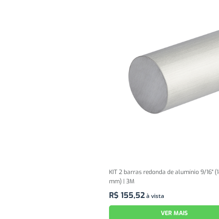
KIT 2 barras redonda de alumínio 9/16" (
mm) | 3M
R$
155
,
52
à vista
VER MAIS