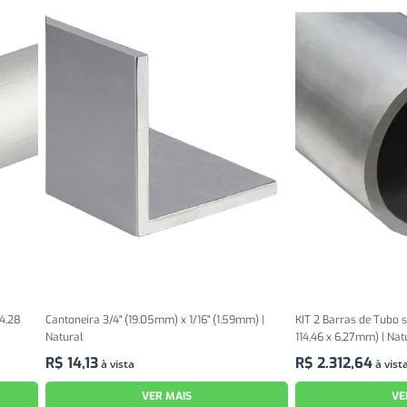
14.28
Cantoneira 3/4" (19.05mm) x 1/16" (1.59mm) |
KIT 2 Barras de Tubo s
Natural
114,46 x 6,27mm) | Nat
R$
14
,
13
R$
2
.
312
,
64
à vista
à vist
VER MAIS
VE