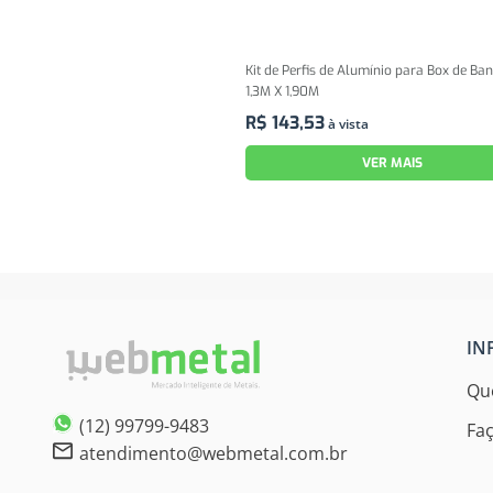
Kit de Perfis de Alumínio para Box de Ba
1,3M X 1,90M
R$
143
,
53
à vista
VER MAIS
IN
Qu
(12) 99799-9483
Fa
atendimento@webmetal.com.br