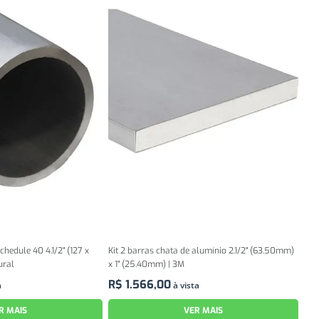
chedule 40 4.1/2" (127 x
Kit 2 barras chata de alumínio 2.1/2" (63.50mm)
ural
x 1" (25.40mm) | 3M
R$
1
.
566
,
00
a
à vista
R MAIS
VER MAIS