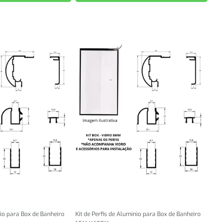
nio para Box de Banheiro
Kit de Perfis de Alumínio para Box de Banheiro