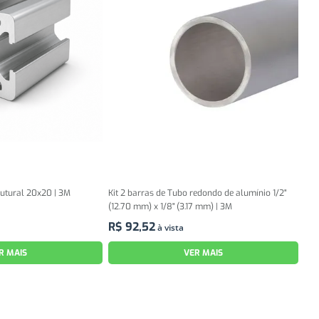
rutural 20x20 | 3M
Kit 2 barras de Tubo redondo de alumínio 1/2"
(12.70 mm) x 1/8" (3.17 mm) | 3M
R$
92
,
52
à vista
R MAIS
VER MAIS