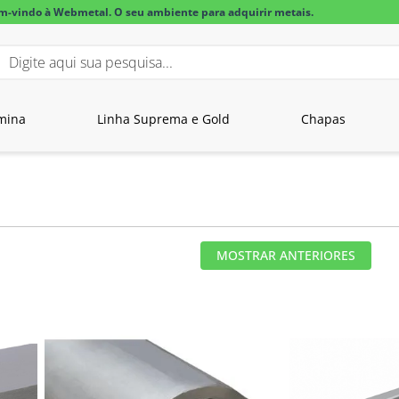
m-vindo à Webmetal. O seu ambiente para adquirir metais.
igite aqui sua pesquisa...
BUSCADOS
mina
Linha Suprema e Gold
Chapas
lar alumínio
MOSTRAR ANTERIORES