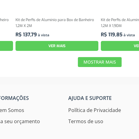
nheiro
Kit de Perfis de Alumínio para Box de Banheiro
Kit de Perfis de Alumí
1,2M X 2M
1,2M X 1,90M
R$
137
,
79
R$
119
,
85
à vista
à vista
VER MAIS
VE
MOSTRAR MAIS
FORMAÇÕES
AJUDA E SUPORTE
em Somos
Política de Privacidade
ça seu orçamento
Termos de uso