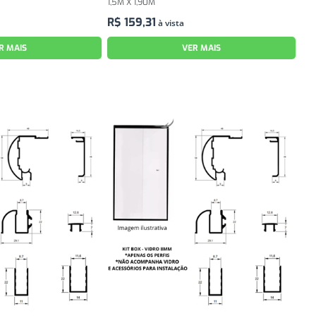
1,5M X 1,90M
R$
159
,
31
à vista
R MAIS
VER MAIS