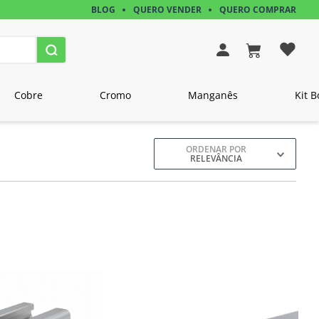
BLOG
QUERO VENDER
QUERO COMPRAR
Cobre
Cromo
Manganês
Kit B
ORDENAR POR
RELEVÂNCIA