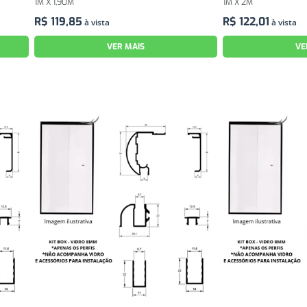
1M X 1,90M
1M X 2M
R$
119
,
85
R$
122
,
01
à vista
à vista
VER MAIS
VE