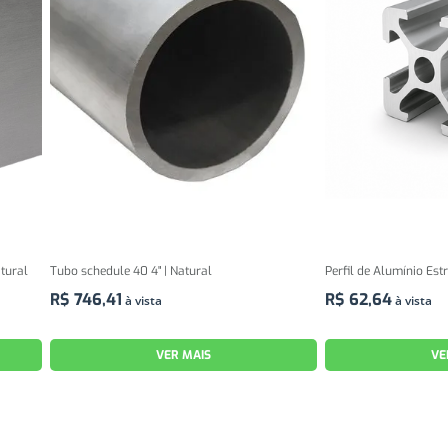
atural
Tubo schedule 40 4" | Natural
Perfil de Alumínio Est
R$
746
,
41
R$
62
,
64
à vista
à vista
VER MAIS
VE