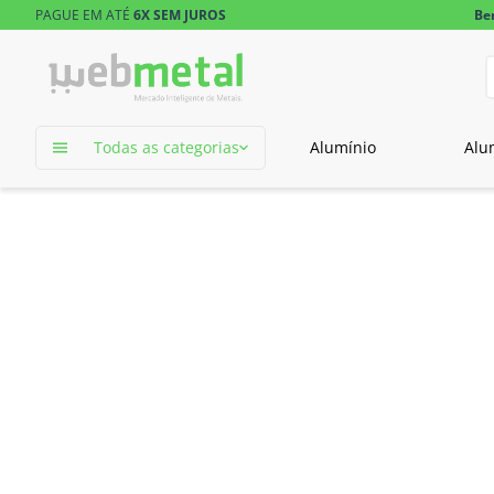
PAGUE EM ATÉ
6X SEM JUROS
Be
D
TERMOS MAIS 
Todas as categorias
Alumínio
Alu
1
º
tubo retangu
2
º
barra redond