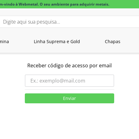
m-vindo à Webmetal. O seu ambiente para adquirir metais.
igite aqui sua pesquisa...
BUSCADOS
mina
Linha Suprema e Gold
Chapas
lar alumínio
a alumínio
Receber código de acesso por email
Enviar