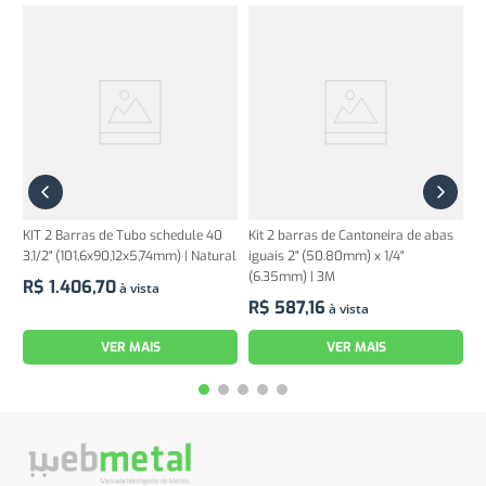
KIT 2 Barras de Tubo schedule 40
Kit 2 barras de Cantoneira de abas
3,1/2" (101,6x90,12x5,74mm) | Natural
iguais 2" (50.80mm) x 1/4"
(6.35mm) | 3M
R$
1
.
406
,
70
à vista
R$
587
,
16
à vista
VER MAIS
VER MAIS