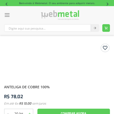
Bem-vindo à Webmetal. O seu ambiente para adquirir metais.
Digite aqui sua pesquisa...
TERMOS MAIS BUSCADOS
1
º
tubo retangular alumínio
2
º
barra redonda alumínio
ANTELIGA DE COBRE 100%
R$
78
,
02
Em até
6
x
R$
13
,
00
sem juros
－
＋
COMPRAR AGORA