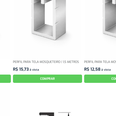
PERFIL PARA TELA MOSQUETEIRO | 1,5 METROS
PERFIL PARA TELA MO
R$
15
,
73
R$
12
,
58
à vista
à vista
COMPRAR
CO