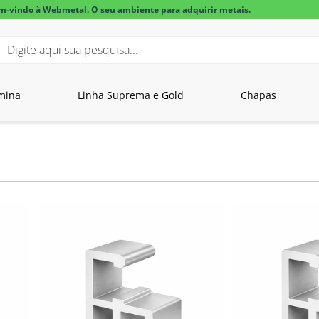
m-vindo à Webmetal. O seu ambiente para adquirir metais.
igite aqui sua pesquisa...
BUSCADOS
mina
Linha Suprema e Gold
Chapas
lar alumínio