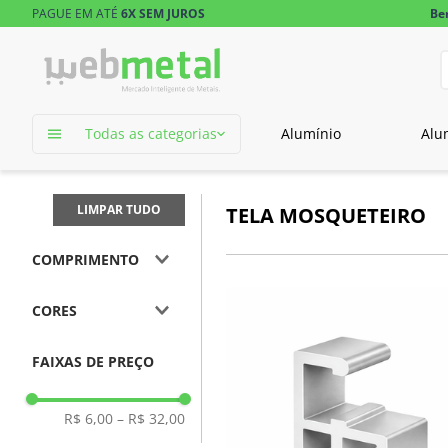
PAGUE EM ATÉ
6X SEM JUROS
Be
D
TERMOS MAIS 
Todas as categorias
Alumínio
Alu
1
º
tubo retangu
2
º
tubo
LIMPAR TUDO
TELA MOSQUETEIRO
COMPRIMENTO
3m
CORES
1m
Branco
FAIXAS DE PREÇO
Natural
R$ 6,00
–
R$ 32,00