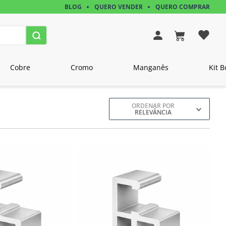
BLOG
QUERO VENDER
QUERO COMPRAR
Cobre
Cromo
Manganês
Kit B
ORDENAR POR
RELEVÂNCIA