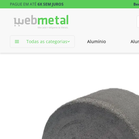
PAGUE EM ATÉ
6X SEM JUROS
Be
D
TERMOS MAIS 
Todas as categorias
Alumínio
Alu
1
º
tubo retangu
2
º
tubo