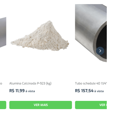
da P-923 (kg)
Tubo schedule 40 1.1/4" | Natural
KIT 
(101
R$
157
,
54
ta
à vista
R$
VER MAIS
VER MAIS