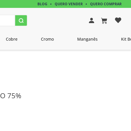
BLOG
QUERO VENDER
QUERO COMPRAR
Cobre
Cromo
Manganês
Kit B
MO 75%