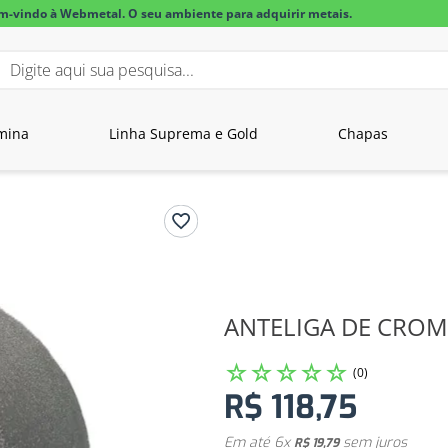
m-vindo à Webmetal. O seu ambiente para adquirir metais.
igite aqui sua pesquisa...
BUSCADOS
mina
Linha Suprema e Gold
Chapas
lar alumínio
ANTELIGA DE CRO
☆
☆
☆
☆
☆
(
0
)
R$
118
,
75
Em até
6
x
sem juros
R$
19
,
79