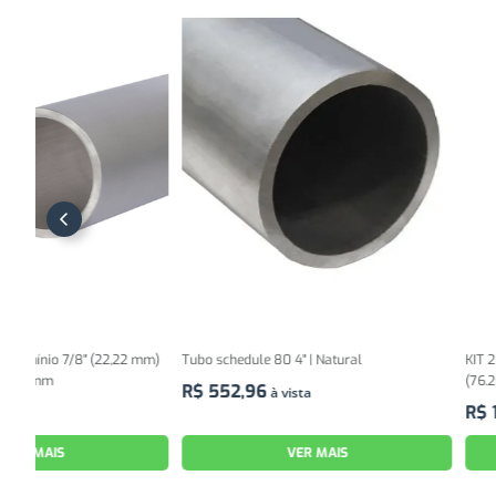
 mm)
Tubo schedule 80 4" | Natural
KIT 2 barras de Tubo redond
(76.20 mm) x 3/16" (4.76 mm
R$
552
,
96
à vista
R$
1
.
038
,
60
à vista
VER MAIS
VER MAIS