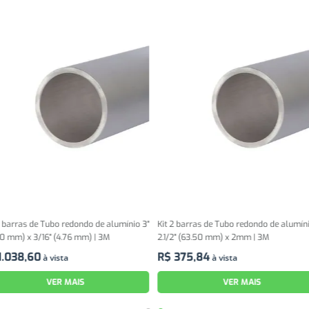
o de alumínio 3"
Kit 2 barras de Tubo redondo de alumínio
Alumina Calcina
) | 3M
2.1/2" (63.50 mm) x 2mm | 3M
R$
11
,
99
à vis
R$
375
,
84
à vista
VER MAIS