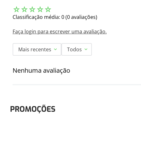
☆
☆
☆
☆
☆
Classificação média: 0
(0 avaliações)
Faça login para escrever uma avaliação.
Mais recentes
Todos
Nenhuma avaliação
PROMOÇÕES