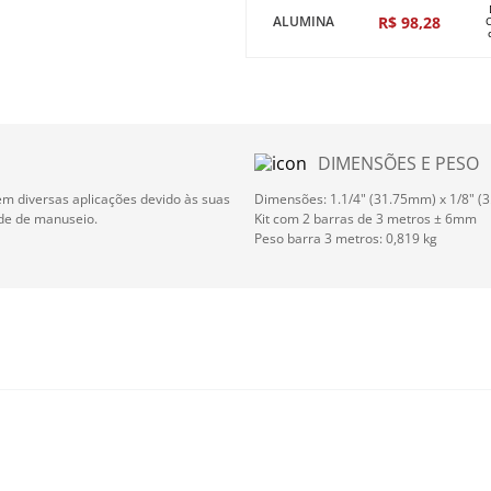
R$
98
,
28
ALUMINA
DIMENSÕES E PESO
em diversas aplicações devido às suas
Dimensões: 1.1/4" (31.75mm) x 1/8" (
ade de manuseio.
Kit com 2 barras de 3 metros ± 6mm
Peso barra 3 metros: 0,819 kg