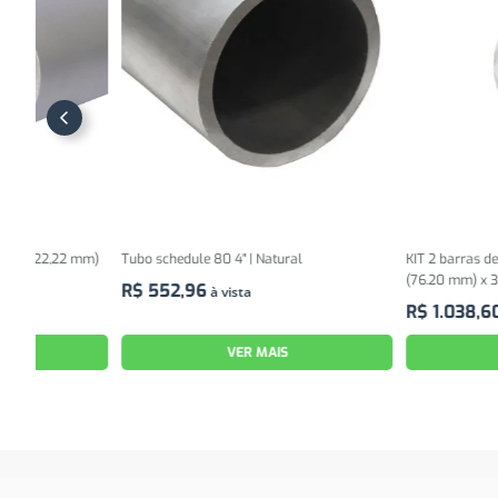
 mm)
Tubo schedule 80 4" | Natural
KIT 2 barras de Tubo redond
(76.20 mm) x 3/16" (4.76 mm
R$
552
,
96
à vista
R$
1
.
038
,
60
à vista
VER MAIS
VER MAIS