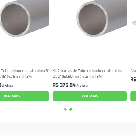
o de alumínio 3"
Kit 2 barras de Tubo redondo de alumínio
Alumina Calcina
) | 3M
2.1/2" (63.50 mm) x 2mm | 3M
R$
11
,
99
à vis
R$
375
,
84
à vista
VER MAIS