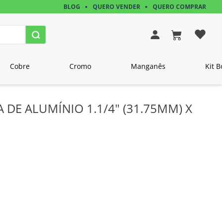
BLOG
QUERO VENDER
QUERO COMPRAR
Cobre
Cromo
Manganês
Kit B
A DE ALUMÍNIO 1.1/4" (31.75MM) X