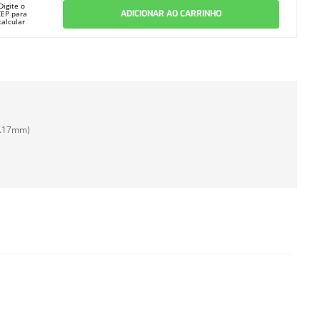
Digite o
ADICIONAR AO CARRINHO
CEP para
calcular
3.17mm)