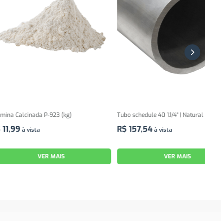
da P-923 (kg)
Tubo schedule 40 1.1/4" | Natural
KIT 
(101
R$
157
,
54
ta
à vista
R$
VER MAIS
VER MAIS