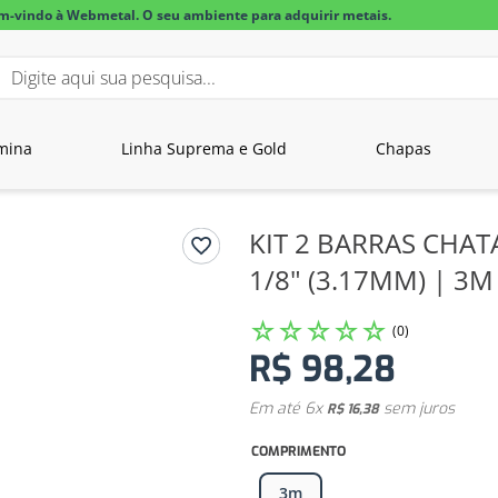
m-vindo à Webmetal. O seu ambiente para adquirir metais.
igite aqui sua pesquisa...
BUSCADOS
mina
Linha Suprema e Gold
Chapas
lar alumínio
KIT 2 BARRAS CHAT
1/8" (3.17MM) | 3M
☆
☆
☆
☆
☆
(
0
)
R$
98
,
28
Em até
6
x
sem juros
R$
16
,
38
COMPRIMENTO
3m