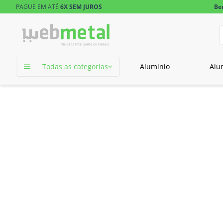
PAGUE EM ATÉ
6X SEM JUROS
Be
D
TERMOS MAIS 
Todas as categorias
Alumínio
Alu
1
º
tubo retangu
2
º
tubo