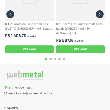
KIT 2 Barras de Tubo schedule 40
Kit 2 barras de Cantoneira de abas
3,1/2" (101,6x90,12x5,74mm) | Natural
iguais 2" (50.80mm) x 1/4"
(6.35mm) | 3M
R$
1
.
406
,
70
à vista
R$
587
,
16
à vista
VER MAIS
VER MAIS
(12) 99799-9483
atendimento@webmetal.com.br
SIGA-NOS