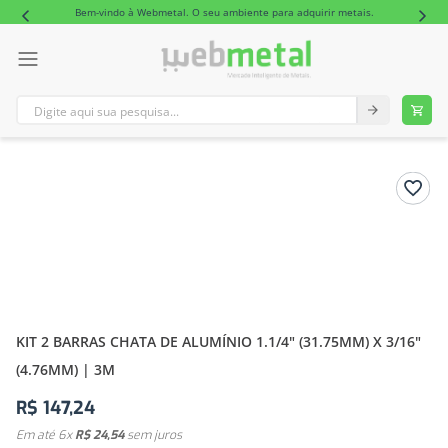
Bem-vindo à Webmetal. O seu ambiente para adquirir metais.
Digite aqui sua pesquisa...
TERMOS MAIS BUSCADOS
1
º
tubo retangular alumínio
2
º
barra redonda alumínio
KIT 2 BARRAS CHATA DE ALUMÍNIO 1.1/4" (31.75MM) X 3/16"
(4.76MM) | 3M
R$
147
,
24
Em até
6
x
R$
24
,
54
sem juros