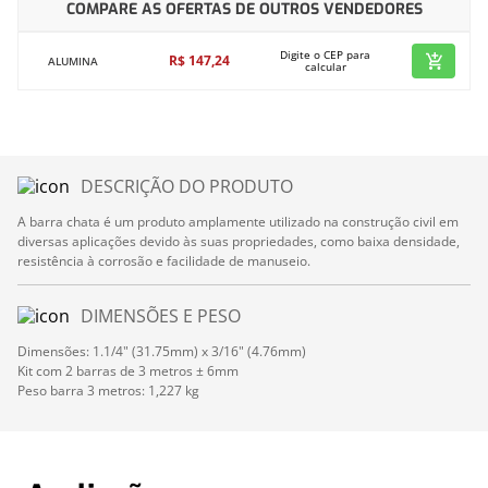
COMPARE AS OFERTAS DE OUTROS VENDEDORES
Digite o CEP para
R$
147
,
24
ALUMINA
calcular
DESCRIÇÃO DO PRODUTO
A barra chata é um produto amplamente utilizado na construção civil em
diversas aplicações devido às suas propriedades, como baixa densidade,
resistência à corrosão e facilidade de manuseio.
DIMENSÕES E PESO
Dimensões: 1.1/4" (31.75mm) x 3/16" (4.76mm)
Kit com 2 barras de 3 metros ± 6mm
Peso barra 3 metros: 1,227 kg