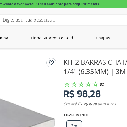
m-vindo à Webmetal. O seu ambiente para adquirir metais.
igite aqui sua pesquisa...
BUSCADOS
mina
Linha Suprema e Gold
Chapas
lar alumínio
KIT 2 BARRAS CHAT
1/4" (6.35MM) | 3M
☆
☆
☆
☆
☆
(
0
)
R$
98
,
28
Em até
6
x
sem juros
R$
16
,
38
COMPRIMENTO
3m