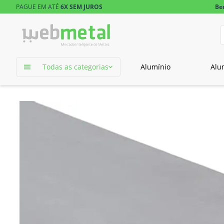
PAGUE EM ATÉ
6X SEM JUROS
Be
D
TERMOS MAIS 
Todas as categorias
Alumínio
Alu
1
º
tubo retangu
2
º
tubo