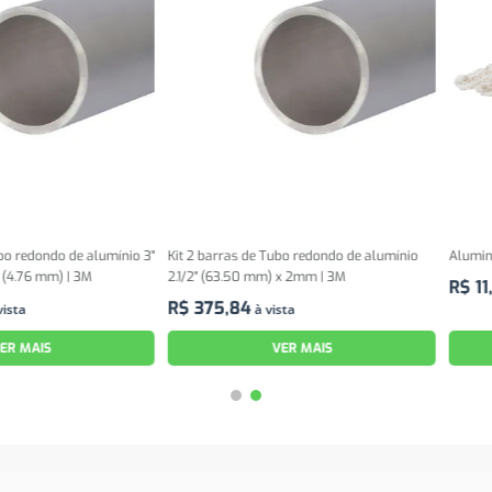
o de alumínio 3"
Kit 2 barras de Tubo redondo de alumínio
Alumina Calcina
) | 3M
2.1/2" (63.50 mm) x 2mm | 3M
R$
11
,
99
à vis
R$
375
,
84
à vista
VER MAIS