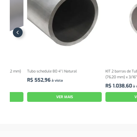
 mm)
Tubo schedule 80 4" | Natural
KIT 2 barras de Tubo redond
(76.20 mm) x 3/16" (4.76 mm
R$
552
,
96
à vista
R$
1
.
038
,
60
à vista
VER MAIS
VER MAIS