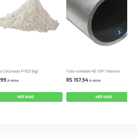
da P-923 (kg)
Tubo schedule 40 1.1/4" | Natural
KIT 
(101
R$
157
,
54
ta
à vista
R$
VER MAIS
VER MAIS