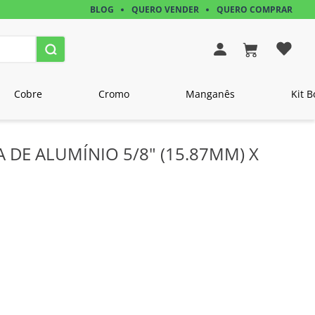
BLOG
QUERO VENDER
QUERO COMPRAR
Cobre
Cromo
Manganês
Kit B
A DE ALUMÍNIO 5/8" (15.87MM) X