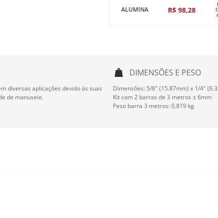
R$
98
,
28
ALUMINA
DIMENSÕES E PESO
em diversas aplicações devido às suas
Dimensões: 5/8" (15.87mm) x 1/4" (6
ade de manuseio.
Kit com 2 barras de 3 metros ± 6mm
Peso barra 3 metros: 0,819 kg