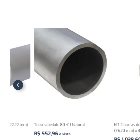
 mm)
Tubo schedule 80 4" | Natural
KIT 2 barras de Tubo redond
(76.20 mm) x 3/16" (4.76 mm
R$
552
,
96
à vista
R$
1
.
038
,
60
à vista