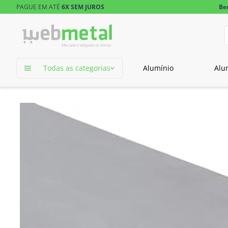
PAGUE EM ATÉ
6X SEM JUROS
Be
D
TERMOS MAIS 
Todas as categorias
Alumínio
Alu
1
º
tubo retangu
2
º
barra redond