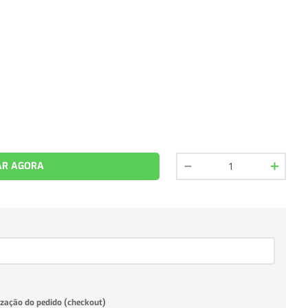
－
＋
R AGORA