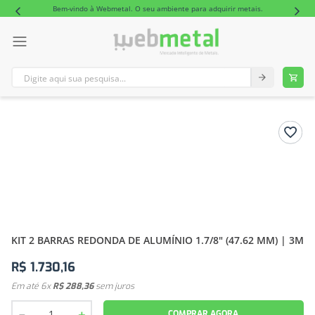
Bem-vindo à Webmetal. O seu ambiente para adquirir metais.
Digite aqui sua pesquisa...
TERMOS MAIS BUSCADOS
1
º
tubo retangular alumínio
2
º
barra redonda alumínio
KIT 2 BARRAS REDONDA DE ALUMÍNIO 1.7/8" (47.62 MM) | 3M
R$
1
.
730
,
16
Em até
6
x
R$
288
,
36
sem juros
－
＋
COMPRAR AGORA