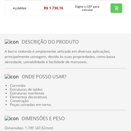
Digite o CEP para
R$
1
.
730
,
16
ALUMINA
calcular
DESCRIÇÃO DO PRODUTO
A barra redonda é amplamente utilizada em diversas aplicações,
principalmente usinagem, devido às suas propriedades, como baixa
densidade, usinabilidade e facilidade de manuseio.
ONDE POSSO USAR?
Corrimão
Estruturas de toldos
Estruturas marítimas
Elementos decorativos
Construção
Peças usinadas em torno
DIMENSÕES E PESO
Dimensões: 1.7/8" (47,62mm)