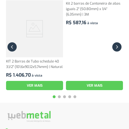
KIT 2 Barras de Tubo schedule 40
Kit 2 barras de Cantoneira de abas
3,1/2" (101,6x90,12x5,74mm) | Natural
iguais 2" (50.80mm) x 1/4"
(6.35mm) | 3M
R$
1
.
406
,
70
à vista
R$
587
,
16
à vista
VER MAIS
VER MAIS