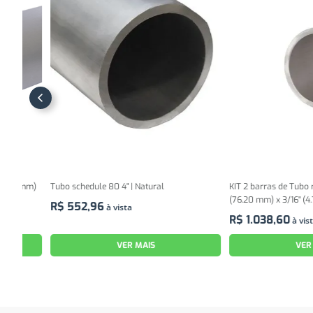
 mm)
Tubo schedule 80 4" | Natural
KIT 2 barras de Tubo redond
(76.20 mm) x 3/16" (4.76 mm
R$
552
,
96
à vista
R$
1
.
038
,
60
à vista
VER MAIS
VER MAIS