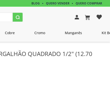
BLOG
QUERO VENDER
QUERO COMPRAR
Cobre
Cromo
Manganês
Kit B
ERGALHÃO QUADRADO 1/2" (12.70