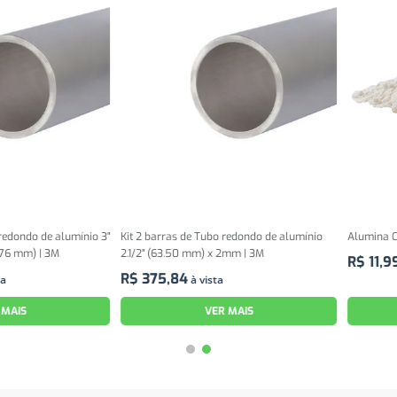
o de alumínio 3"
Kit 2 barras de Tubo redondo de alumínio
Alumina Calcina
) | 3M
2.1/2" (63.50 mm) x 2mm | 3M
R$
11
,
99
à vis
R$
375
,
84
à vista
VER MAIS