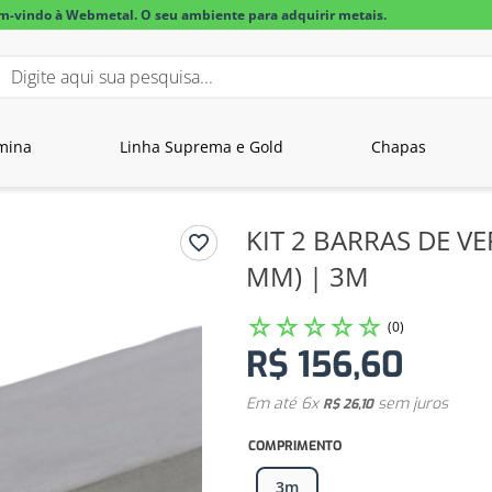
m-vindo à Webmetal. O seu ambiente para adquirir metais.
igite aqui sua pesquisa...
BUSCADOS
mina
Linha Suprema e Gold
Chapas
lar alumínio
KIT 2 BARRAS DE V
MM) | 3M
☆
☆
☆
☆
☆
(
0
)
R$
156
,
60
Em até
6
x
sem juros
R$
26
,
10
COMPRIMENTO
3m