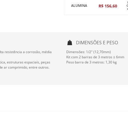
R$
156
,
60
ALUMINA
DIMENSÕES E PESO
lta resistência a corrosão, média
Dimensões: 1/2" (12,70mm)
Kit com 2 barras de 3 metros ± 6mm
ca, estruturas espaciais, peças
Peso barra de 3 metros: 1,30 kg
de ar comprimido, entre outros.