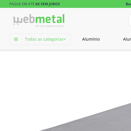
PAGUE EM ATÉ
6X SEM JUROS
Be
D
TERMOS MAIS 
Todas as categorias
Alumínio
Alu
1
º
tubo retangu
2
º
tubo