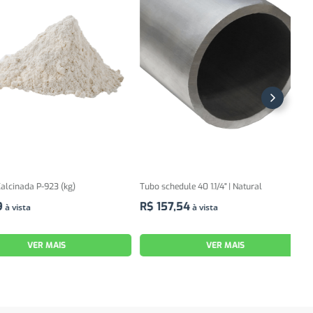
da P-923 (kg)
Tubo schedule 40 1.1/4" | Natural
KIT 
(101
R$
157
,
54
ta
à vista
R$
VER MAIS
VER MAIS