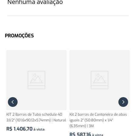
Nenhuma avaliação
PROMOÇÕES
KIT 2 Barras de Tubo schedule 40
Kit 2 barras de Cantoneira de abas
3,1/2" (101,6x90,12x5,74mm) | Natural
iguais 2" (50.80mm) x 1/4"
(6.35mm) | 3M
R$
1
.
406
,
70
à vista
R$
587
,
16
à vista