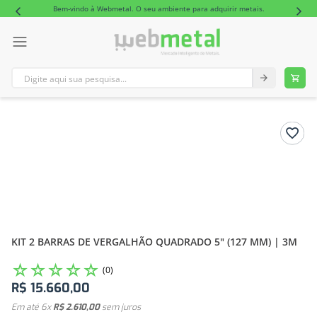
Bem-vindo à Webmetal. O seu ambiente para adquirir metais.
Digite aqui sua pesquisa...
TERMOS MAIS BUSCADOS
1
º
tubo retangular alumínio
2
º
barra redonda alumínio
KIT 2 BARRAS DE VERGALHÃO QUADRADO 5" (127 MM) | 3M
☆
☆
☆
☆
☆
(
0
)
R$
15
.
660
,
00
Em até
6
x
R$
2
.
610
,
00
sem juros