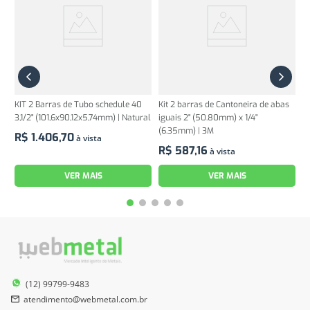
KIT 2 Barras de Tubo schedule 40
Kit 2 barras de Cantoneira de abas
3,1/2" (101,6x90,12x5,74mm) | Natural
iguais 2" (50.80mm) x 1/4"
(6.35mm) | 3M
R$
1
.
406
,
70
à vista
R$
587
,
16
à vista
VER MAIS
VER MAIS
(12) 99799-9483
atendimento@webmetal.com.br