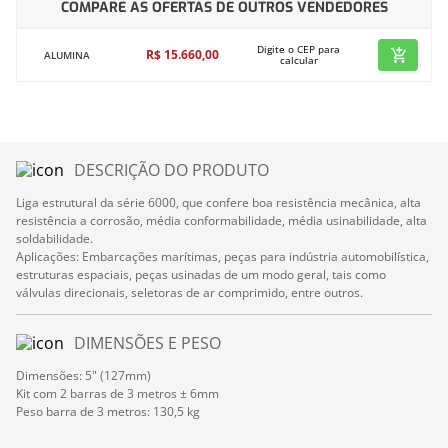
COMPARE AS OFERTAS DE OUTROS VENDEDORES
Digite o CEP para
R$
15
.
660
,
00
ALUMINA
calcular
DESCRIÇÃO DO PRODUTO
Liga estrutural da série 6000, que confere boa resistência mecânica, alta
resistência a corrosão, média conformabilidade, média usinabilidade, alta
soldabilidade.
Aplicações: Embarcações marítimas, peças para indústria automobilística,
estruturas espaciais, peças usinadas de um modo geral, tais como
válvulas direcionais, seletoras de ar comprimido, entre outros.
DIMENSÕES E PESO
Dimensões: 5" (127mm)
Kit com 2 barras de 3 metros ± 6mm
Peso barra de 3 metros: 130,5 kg