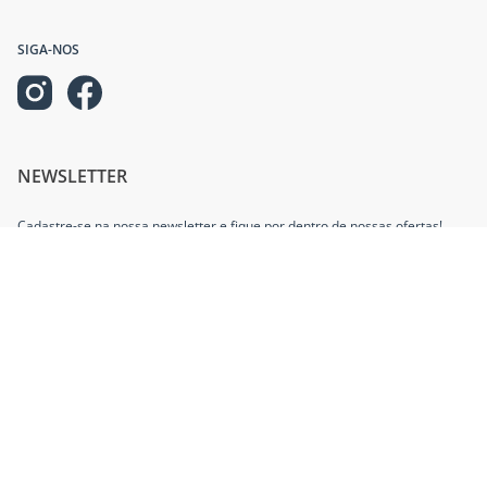
SIGA-NOS
NEWSLETTER
Cadastre-se na nossa newsletter e fique por dentro de nossas ofertas!
INFORMAÇÕES
AJUDA E SUPORTE