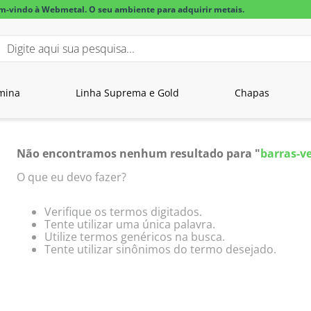
m-vindo à Webmetal. O seu ambiente para adquirir metais.
igite aqui sua pesquisa...
BUSCADOS
mina
Linha Suprema e Gold
Chapas
lar alumínio
Não encontramos nenhum resultado para "
barras-v
O que eu devo fazer?
Verifique os termos digitados.
Tente utilizar uma única palavra.
Utilize termos genéricos na busca.
Tente utilizar sinônimos do termo desejado.