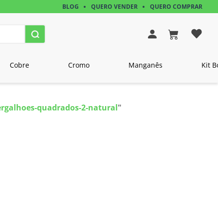
BLOG
QUERO VENDER
QUERO COMPRAR
Cobre
Cromo
Manganês
Kit B
ergalhoes-quadrados-2-natural
"