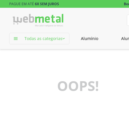
PAGUE EM ATÉ
6X SEM JUROS
Be
D
TERMOS MAIS 
Todas as categorias
Alumínio
Alu
1
º
tubo retangu
2
º
tubo
OOPS!