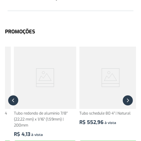
PROMOÇÕES
Tubo redondo de alumínio 7/8"
Tubo schedule 80 4" | Natural
K
(22,22 mm) x 1/16" (1,59mm) |
al
R$
552
,
96
à vista
200mm
m
R$
4
,
13
R
à vista