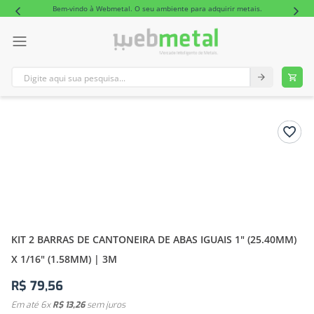
Bem-vindo à Webmetal. O seu ambiente para adquirir metais.
Digite aqui sua pesquisa...
TERMOS MAIS BUSCADOS
1
º
tubo retangular alumínio
2
º
barra redonda alumínio
KIT 2 BARRAS DE CANTONEIRA DE ABAS IGUAIS 1" (25.40MM)
X 1/16" (1.58MM) | 3M
R$
79
,
56
Em até
6
x
R$
13
,
26
sem juros