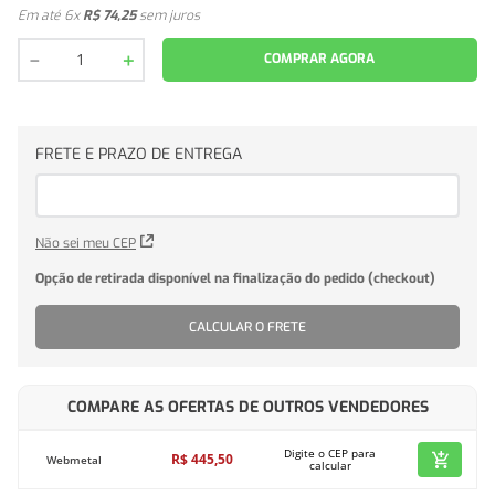
Em até
6
x
R$
74
,
25
sem juros
－
＋
COMPRAR AGORA
Não sei meu CEP
CALCULAR O FRETE
COMPARE AS OFERTAS DE OUTROS VENDEDORES
Digite o CEP para
R$
445
,
50
Webmetal
calcular