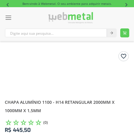
Bem-vindo à Webmetal. O seu ambiente para adquirir metais.
Digite aqui sua pesquisa...
TERMOS MAIS BUSCADOS
1
º
tubo retangular alumínio
2
º
barra redonda alumínio
CHAPA ALUMÍNIO 1100 - H14 RETANGULAR 2000MM X
1000MM X 1,5MM
☆
☆
☆
☆
☆
(
0
)
R$
445
,
50