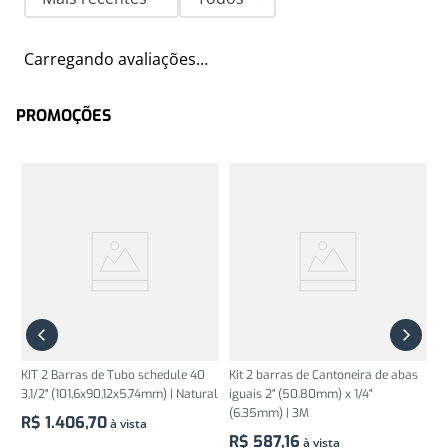
Carregando avaliações…
PROMOÇÕES
KIT 2 Barras de Tubo schedule 40
Kit 2 barras de Cantoneira de abas
3,1/2" (101,6x90,12x5,74mm) | Natural
iguais 2" (50.80mm) x 1/4"
(6.35mm) | 3M
R$
1
.
406
,
70
à vista
R$
587
,
16
à vista