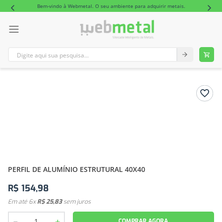
Bem-vindo à Webmetal. O seu ambiente para adquirir metais.
Digite aqui sua pesquisa...
TERMOS MAIS BUSCADOS
1
º
tubo retangular alumínio
2
º
barra redonda alumínio
PERFIL DE ALUMÍNIO ESTRUTURAL 40X40
R$
154
,
98
Em até
6
x
R$
25
,
83
sem juros
－
＋
COMPRAR AGORA