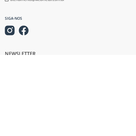
atendimento@webmetal.com.br
SIGA-NOS
NEWSLETTER
Cadastre-se na nossa newsletter e fique por dentro de nossas ofertas!
INFORMAÇÕES
AJUDA E SUPORTE