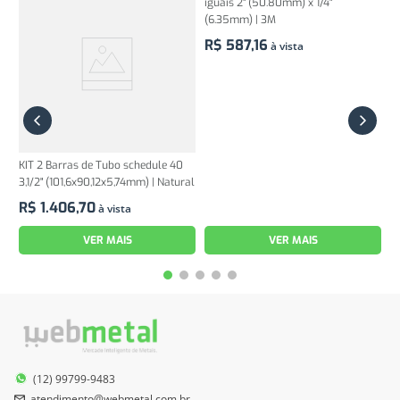
KIT 2 Barras de Tubo schedule 40
Kit 2 barras de Cantoneira de abas
3,1/2" (101,6x90,12x5,74mm) | Natural
iguais 2" (50.80mm) x 1/4"
(6.35mm) | 3M
R$
1
.
406
,
70
à vista
R$
587
,
16
à vista
VER MAIS
VER MAIS
(12) 99799-9483