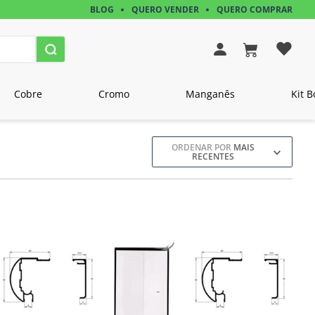
BLOG
QUERO VENDER
QUERO COMPRAR
Cobre
Cromo
Manganês
Kit B
ORDENAR POR
MAIS
RECENTES