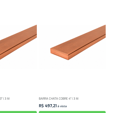
" | 3 M
BARRA CHATA COBRE 4" | 3 M
R$
497
,
21
à vista