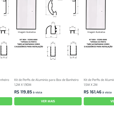
anheiro
Kit de Perfis de Alumínio para Box de Banheiro
Kit de Perfis de Alum
1,2M X 1,90M
1,5M X 2M
R$
119
,
85
R$
161
,
46
à vista
à vista
VER MAIS
VE