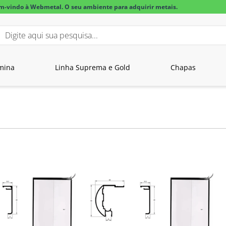
m-vindo à Webmetal. O seu ambiente para adquirir metais.
igite aqui sua pesquisa...
BUSCADOS
mina
Linha Suprema e Gold
Chapas
lar alumínio
a alumínio