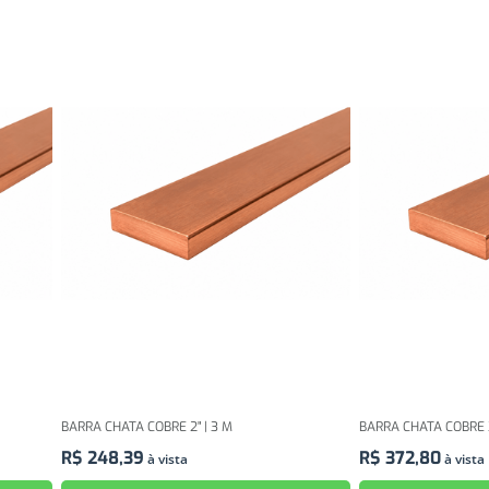
BARRA CHATA COBRE 2" | 3 M
BARRA CHATA COBRE 3
R$
248
,
39
R$
372
,
80
à vista
à vista