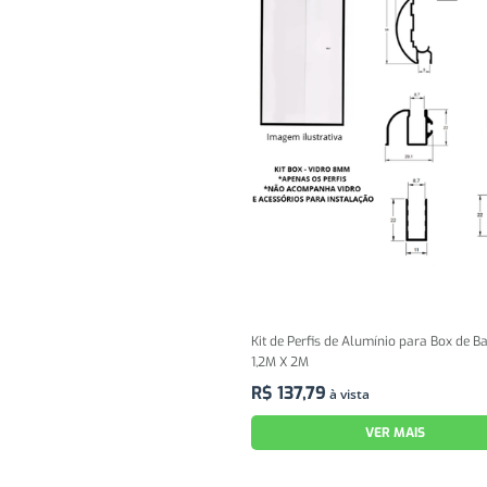
Kit de Perfis de Alumínio para Box de B
1,2M X 2M
R$
137
,
79
à vista
VER MAIS