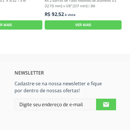
2" X 3/32" | 3 M
Kit 2 barras de Tubo redondo de alumínio 1/2"
(12.70 mm) x 1/8" (3.17 mm) | 3M
R$
92
,
52
à vista
R MAIS
VER MAIS
NEWSLETTER
Cadastre-se na nossa newsletter e fique
por dentro de nossas ofertas!