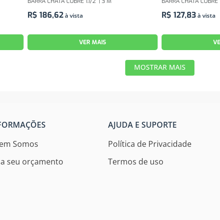
BARRA CHATA COBRE 1.1/2" | 3 M
BARRA CHATA COBRE 1/
R$
186
,
62
R$
127
,
83
à vista
à vista
VER MAIS
VE
MOSTRAR MAIS
FORMAÇÕES
AJUDA E SUPORTE
em Somos
Política de Privacidade
ça seu orçamento
Termos de uso