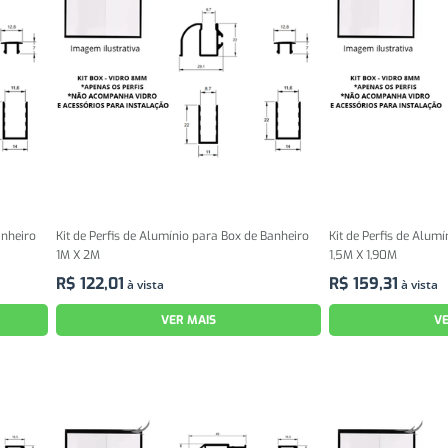
anheiro
Kit de Perfis de Alumínio para Box de Banheiro
Kit de Perfis de Alum
1M X 2M
1,5M X 1,90M
R$
122
,
01
R$
159
,
31
à vista
à vista
VER MAIS
VE