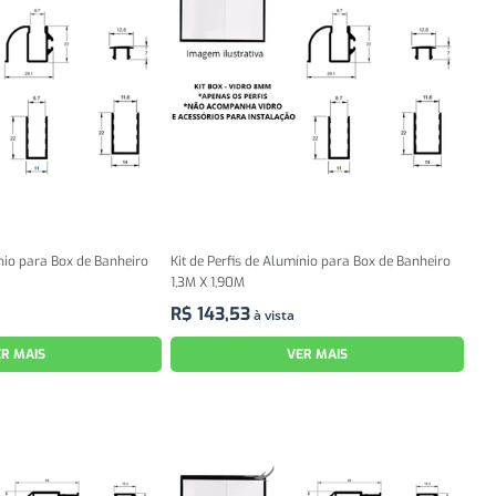
ínio para Box de Banheiro
Kit de Perfis de Alumínio para Box de Banheiro
1,3M X 1,90M
R$
143
,
53
à vista
R MAIS
VER MAIS