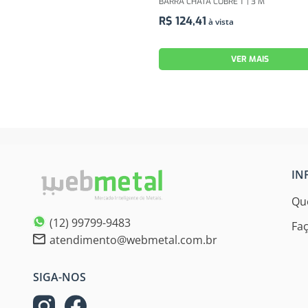
BARRA CHATA COBRE 1" | 3 M
R$
124
,
41
à vista
VER MAIS
IN
Qu
(12) 99799-9483
Fa
atendimento@webmetal.com.br
SIGA-NOS