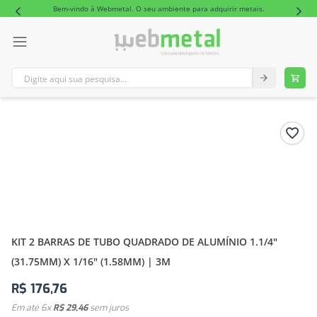
Bem-vindo à Webmetal. O seu ambiente para adquirir metais.
Digite aqui sua pesquisa...
TERMOS MAIS BUSCADOS
1
º
tubo retangular alumínio
2
º
barra redonda alumínio
KIT 2 BARRAS DE TUBO QUADRADO DE ALUMÍNIO 1.1/4"
(31.75MM) X 1/16" (1.58MM) | 3M
R$
176
,
76
Em até
6
x
R$
29
,
46
sem juros