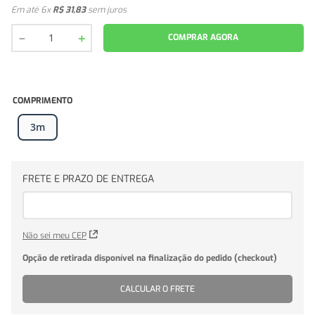
Em até
6
x
R$
31
,
83
sem juros
－
＋
COMPRAR AGORA
COMPRIMENTO
3m
Não sei meu CEP
CALCULAR O FRETE