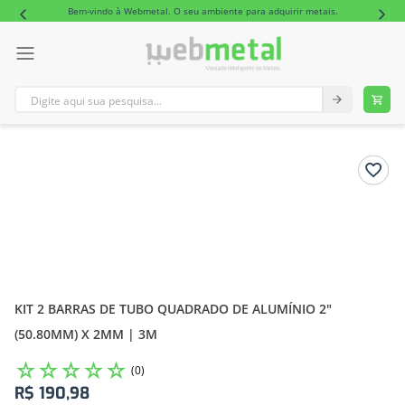
Bem-vindo à Webmetal. O seu ambiente para adquirir metais.
Digite aqui sua pesquisa...
TERMOS MAIS BUSCADOS
1
º
tubo retangular alumínio
2
º
tubo
KIT 2 BARRAS DE TUBO QUADRADO DE ALUMÍNIO 2"
(50.80MM) X 2MM | 3M
☆
☆
☆
☆
☆
(
0
)
R$
190
,
98