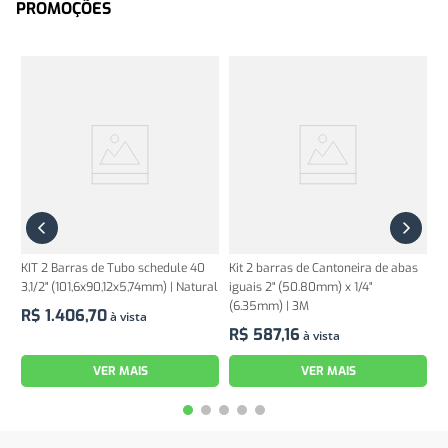
PROMOÇÕES
KIT 2 Barras de Tubo schedule 40
Kit 2 barras de Cantoneira de abas
3,1/2" (101,6x90,12x5,74mm) | Natural
iguais 2" (50.80mm) x 1/4"
(6.35mm) | 3M
R$
1
.
406
,
70
à vista
R$
587
,
16
à vista
VER MAIS
VER MAIS