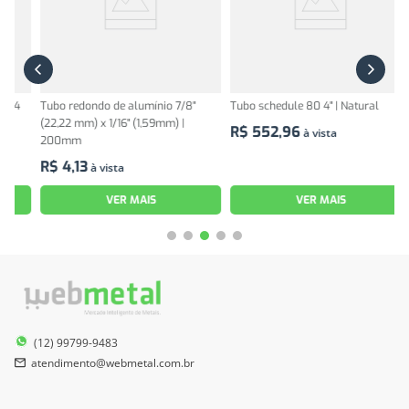
Tubo redondo de alumínio 7/8"
Tubo schedule 80 4" | Natural
K
(22,22 mm) x 1/16" (1,59mm) |
al
R$
552
,
96
à vista
200mm
m
R$
4
,
13
R
à vista
VER MAIS
VER MAIS
(12) 99799-9483
atendimento@webmetal.com.br