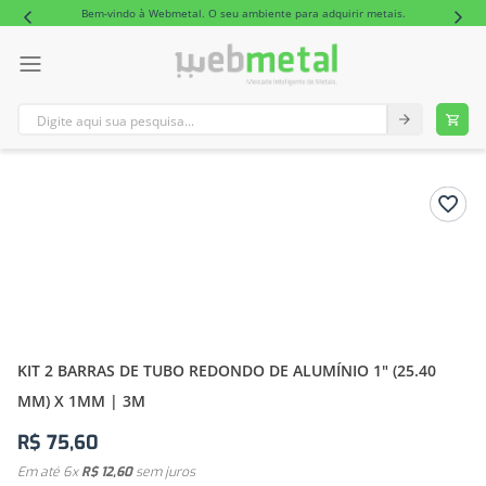
Bem-vindo à Webmetal. O seu ambiente para adquirir metais.
Digite aqui sua pesquisa...
TERMOS MAIS BUSCADOS
1
º
tubo retangular alumínio
2
º
tubo
KIT 2 BARRAS DE TUBO REDONDO DE ALUMÍNIO 1" (25.40
MM) X 1MM | 3M
R$
75
,
60
Em até
6
x
R$
12
,
60
sem juros