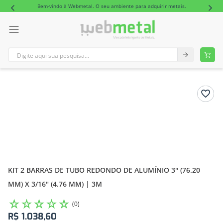
Bem-vindo à Webmetal. O seu ambiente para adquirir metais.
Digite aqui sua pesquisa...
TERMOS MAIS BUSCADOS
1
º
tubo retangular alumínio
2
º
tubo
KIT 2 BARRAS DE TUBO REDONDO DE ALUMÍNIO 3" (76.20
MM) X 3/16" (4.76 MM) | 3M
☆
☆
☆
☆
☆
(
0
)
R$
1
.
038
,
60