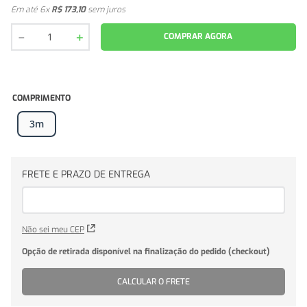
Em até
6
x
R$
173
,
10
sem juros
－
＋
COMPRAR AGORA
COMPRIMENTO
3m
Não sei meu CEP
CALCULAR O FRETE