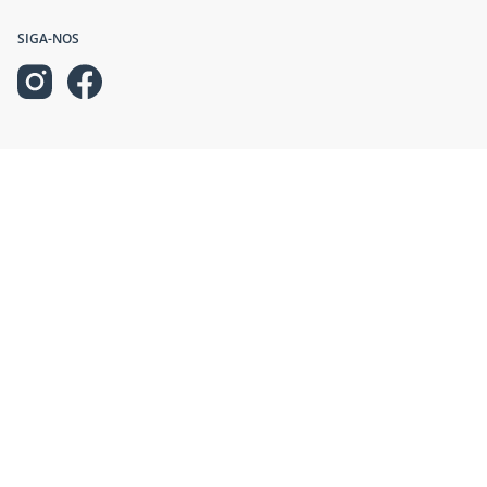
SIGA-NOS
NEWSLETTER
Cadastre-se na nossa newsletter e fique por dentro de nossas ofertas!
INFORMAÇÕES
AJUDA E SUPORTE