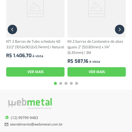
KIT 2 Barras de Tubo schedule 40
Kit 2 barras de Cantoneira de abas
3,1/2" (101,6x90,12x5,74mm) | Natural
iguais 2" (50.80mm) x 1/4"
(6.35mm) | 3M
R$
1
.
406
,
70
à vista
R$
587
,
16
à vista
VER MAIS
VER MAIS
(12) 99799-9483
atendimento@webmetal.com.br