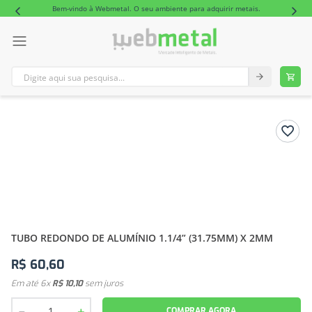
Bem-vindo à Webmetal. O seu ambiente para adquirir metais.
Digite aqui sua pesquisa...
TERMOS MAIS BUSCADOS
1
º
tubo retangular alumínio
2
º
tubo
TUBO REDONDO DE ALUMÍNIO 1.1/4” (31.75MM) X 2MM
R$
60
,
60
Em até
6
x
R$
10
,
10
sem juros
－
＋
COMPRAR AGORA