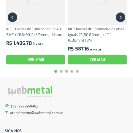
KIT 2 Barras de Tubo schedule 40
Kit 2 barras de Cantoneira de abas
3,1/2" (101,6x90,12x5,74mm) | Natural
iguais 2" (50.80mm) x 1/4"
(6.35mm) | 3M
R$
1
.
406
,
70
à vista
R$
587
,
16
à vista
VER MAIS
VER MAIS
(12) 99799-9483
atendimento@webmetal.com.br
SIGA-NOS