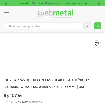
Bem-vindo à Webmetal. O seu ambiente para adquirir metais.
Digite aqui sua pesquisa...
TERMOS MAIS BUSCADOS
1
º
tubo retangular alumínio
2
º
barra redonda alumínio
KIT 2 BARRAS DE TUBO RETANGULAR DE ALUMÍNIO 1"
(25.40MM) X 1/2" (12.70MM) X 1/16" (1.58MM) | 3M
R$
107
,
64
Em até
6
x
R$
17
,
94
sem juros