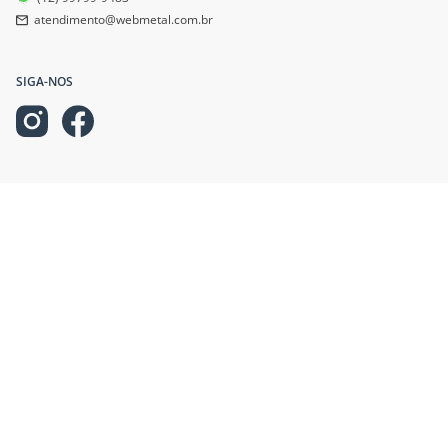
atendimento@webmetal.com.br
SIGA-NOS
NEWSLETTER
Cadastre-se na nossa newsletter e fique por dentro de nossas ofertas!
INFORMAÇÕES
AJUDA E SUPORTE