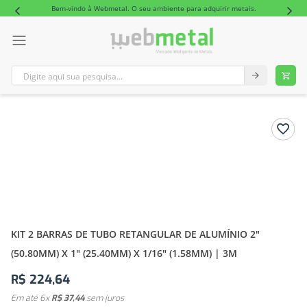
Bem-vindo à Webmetal. O seu ambiente para adquirir metais.
Digite aqui sua pesquisa...
TERMOS MAIS BUSCADOS
1
º
tubo retangular alumínio
2
º
barra redonda alumínio
KIT 2 BARRAS DE TUBO RETANGULAR DE ALUMÍNIO 2"
(50.80MM) X 1" (25.40MM) X 1/16" (1.58MM) | 3M
R$
224
,
64
Em até
6
x
R$
37
,
44
sem juros