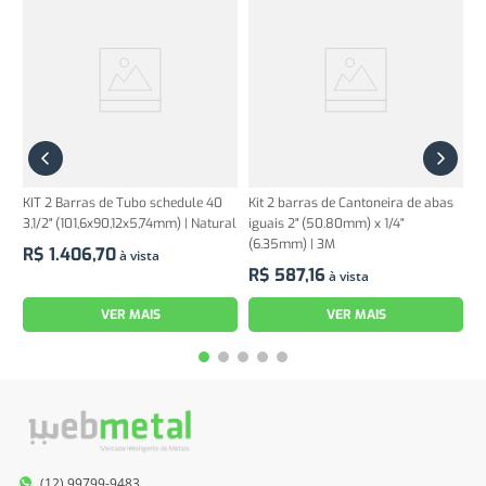
KIT 2 Barras de Tubo schedule 40
Kit 2 barras de Cantoneira de abas
3,1/2" (101,6x90,12x5,74mm) | Natural
iguais 2" (50.80mm) x 1/4"
(6.35mm) | 3M
R$
1
.
406
,
70
à vista
R$
587
,
16
à vista
VER MAIS
VER MAIS
(12) 99799-9483